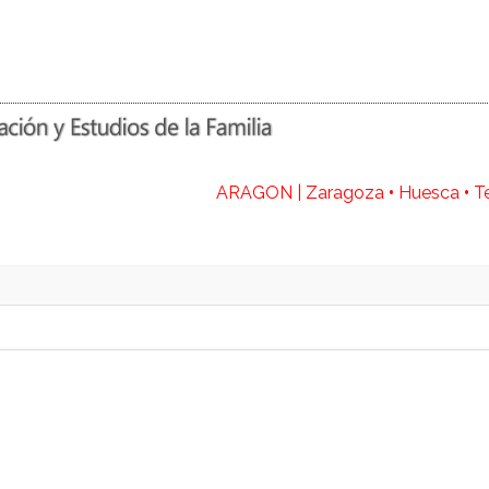
ARAGON | Zaragoza
•
Huesca
•
T