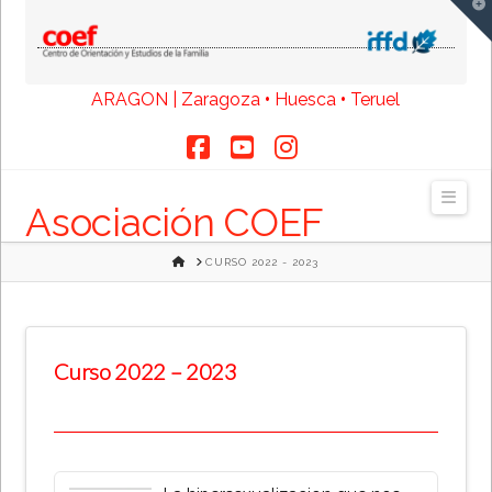
T
t
W
ARAGON | Zaragoza
•
Huesca
•
Teruel
Facebook
YouTube
Instagram
Navi
Asociación COEF
HOME
CURSO 2022 - 2023
Curso 2022 – 2023