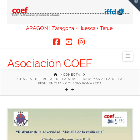
T
t
W
ARAGON | Zaragoza
•
Huesca
•
Teruel
Facebook
YouTube
Instagram
Navi
Asociación COEF
HOME
CONECTA
CHARLA "DISFRUTAR DE LA ADVERSIDAD: MÁS ALLÁ DE LA
RESILIENCIA" - COLEGIO ROMAREDA